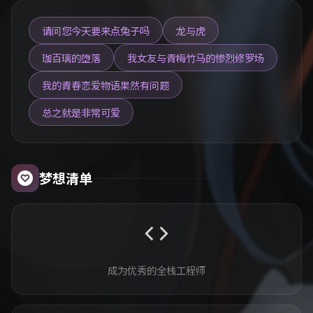
请问您今天要来点兔子吗
龙与虎
珈百璃的堕落
我女友与青梅竹马的惨烈修罗场
我的青春恋爱物语果然有问题
总之就是非常可爱
梦想清单
code
成为优秀的全栈工程师