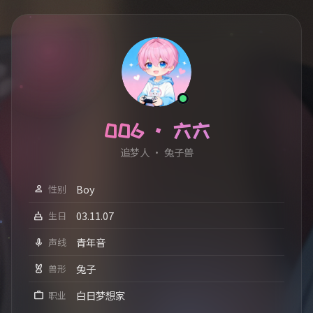
006 · 六六
白日梦
Boy
person
性别
03.11.07
cake
生日
青年音
mic
声线
兔子
cruelty_free
兽形
白日梦想家
work
职业